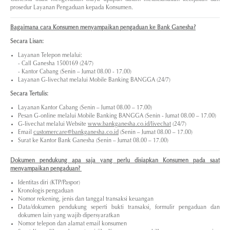
prosedur Layanan Pengaduan kepada Konsumen.
Bagaimana cara Konsumen menyampaikan pengaduan ke Bank Ganesha?
Secara Lisan:
Layanan Telepon melalui:
- Call Ganesha 1500169 (24/7)
- Kantor Cabang (Senin – Jumat 08.00 - 17.00)
Layanan G-livechat melalui Mobile Banking BANGGA (24/7)
Secara Tertulis:
Layanan Kantor Cabang (Senin – Jumat 08.00 – 17.00)
Pesan G-online melalui Mobile Banking BANGGA (Senin - Jumat 08.00 – 17.00)
G-livechat melalui Website
www.bankganesha.co.id/livechat
(24/7)
Email
customercare@bankganesha.co.id
(Senin – Jumat 08.00 – 17.00)
Surat ke Kantor Bank Ganesha (Senin – Jumat 08.00 – 17.00)
Dokumen pendukung apa saja yang perlu disiapkan Konsumen pada saat
menyampaikan pengaduan?
Identitas diri (KTP/Paspor)
Kronologis pengaduan
Nomor rekening, jenis dan tanggal transaksi keuangan
Data/dokumen pendukung seperti bukti transaksi, formulir pengaduan dan
dokumen lain yang wajib dipersyaratkan
Nomor telepon dan alamat email konsumen