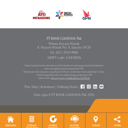
PT BANK GANESHA Tbk
Wisma Hayam Wuruk
Jl. Hayam Wuruk No. 8, Jakarta 10120
Tel. (021) 2910 9900
SWIFT code: GNESIDJA
Bank Ganesha berizin dan diawasi oleh Otoritas Jasa Keuangan dan Bank Indonesia
serta merupakan peserta penjaminan LPS.
Maksimum nilai simpanan yang dijamin LPS per nasabah per bank adalah Rp 2 miliar.
Untuk mengetahui informasi tingkat bunga penjaminan LPS
silakan akses
https://apps.lps.go.id/BankPesertaLPSRate
Peta Situs
|
Ketentuan
|
Hubungi Kami
|
Hak cipta © PT BANK GANESHA Tbk 2026
BERANDA
ESTIMASI
MOBILE
KONTAK
LOKASI
SHARE