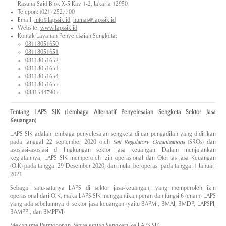
Rasuna Said Blok X-5 Kav 1-2, Jakarta 12950
Telepon: (021) 2527700
Email:
info@lapssjk.id
;
humas@lapssjk.id
Website:
www.lapssjk.id
Kontak Layanan Penyelesaian Sengketa:
08118051650
08118051651
08118051652
08118051653
08118051654
08118051655
08815447905
Tentang LAPS SJK (Lembaga Alternatif Penyelesaian Sengketa Sektor Jasa
Keuangan)
LAPS SJK adalah lembaga penyelesaian sengketa diluar pengadilan yang didirikan
pada tanggal 22 september 2020 oleh
Self Regulatory Organizations
(SROs) dan
asosiasi-asosiasi di lingkungan sektor jasa keuangan. Dalam menjalankan
kegiatannya, LAPS SJK memperoleh izin operasional dan Otoritas Jasa Keuangan
(OJK) pada tanggal 29 Desember 2020, dan mulai beroperasi pada tanggal 1 Januari
2021.
Sebagai satu-satunya LAPS di sektor jasa-keuangan, yang memperoleh izin
operasional dari OJK, maka LAPS SJK menggantikan peran dan fungsi 6 (enam) LAPS
yang ada sebelumnya di sektor jasa keuangan (yaitu BAPMI, BMAI, BMDP, LAPSPI,
BAMPPI, dan BMPPVI)
Mekanisme Permohonan Penyelesaian Sengketa ke LAPS SJK