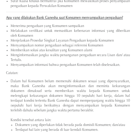
Surat Kuasa Khusus bermaterai jika Konsumen mewakilkan proses penyampaian
pengaduan kepada Perwakilan Konsumen
Apa yang dilakukan Bank Ganesha saat Konsumen menyampaikan pengaduan?
Menerima pengaduan yang Konsumen sampaikan
Melakukan verifikasi untuk memastikan kebenaran informasi yang diberikan
oleh Konsumen
Menjelaskan Prosedur Singkat Layanan Pengaduan kepada Konsumen
Menyampaikan nomor pengaduan sebagai referensi Konsumen
Memberikan solusi atas kesulitan yang Konsumen alami
Menginformasikan jangka waktu penanganan pengaduan secara Lisan dan/ atau
Tertulis.
Menyampaikan informasi bahwa pengaduan Konsumen telah diselesaikan.
Catatan:
Dalam hal Konsumen belum memenuhi dokumen sesuai yang dipersyaratkan,
maka Bank Ganesha akan menginformasikan dan meminta kekurangan
dokumen dimaksud serta memberikan waktu kepada Konsumen untuk
melengkapi kekurangan dokumen hingga 10 (sepuluh) hari kerja, dalam hal
terdapat kondisi tertentu Bank Ganesha dapat memperpanjang waktu hingga 10
(sepuluh) hari kerja berikutnya dengan menyampaikan kepada Konsumen
terlebih dahulu sebelum jangka waktu pertama berakhir.
Kondisi tersebut antara lain:
Dokumen yang diperlukan tidak berada pada domisili Konsumen; dan/atau
Terdapat hal lain yang berada di luar kendali Konsumen.