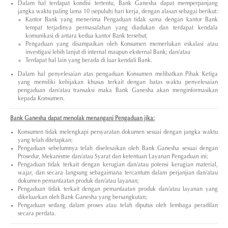
Dalam hal terdapat kondisi tertentu, Bank Ganesha dapat memperpanjang
jangka waktu paling lama 10 (sepuluh) hari kerja, dengan alasan sebagai berikut:
Kantor Bank yang menerima Pengaduan tidak sama dengan kantor Bank
tempat terjadinya permasalahan yang diadukan dan terdapat kendala
komunikasi di antara kedua kantor Bank tersebut;
Pengaduan yang disampaikan oleh Konsumen memerlukan eskalasi atau
investigasi lebih lanjut di internal maupun eksternal Bank; dan/atau
Terdapat hal lain yang berada di luar kendali Bank.
Dalam hal penyelesaian atas pengaduan Konsumen melibatkan Pihak Ketiga
yang memiliki kebijakan khusus terkait dengan batas waktu penyelesaian
pengaduan dan/atau transaksi maka Bank Ganesha akan menginformasikan
kepada Konsumen.
Bank Ganesha
dapat menolak menangani Pengaduan jika:
Konsumen tidak melengkapi persyaratan dokumen sesuai dengan jangka waktu
yang telah ditetapkan;
Pengaduan sebelumnya telah diselesaikan oleh Bank Ganesha sesuai dengan
Prosedur, Mekanisme dan/atau Syarat dan ketentuan Layanan Pengaduan ini;
Pengaduan tidak terkait dengan kerugian dan/atau potensi kerugian material,
wajar, dan secara langsung sebagaimana tercantum dalam perjanjian dan/atau
dokumen pemanfaatan produk dan/atau layanan;
Pengaduan tidak terkait dengan pemanfaatan produk dan/atau layanan yang
dikeluarkan oleh Bank Ganesha yang bersangkutan;
Pengaduan sedang dalam proses atau telah diputus oleh lembaga peradilan
secara perdata.