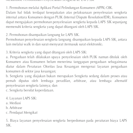
1. Permohonan melalui Aplikasi Portal Pelindungan Konsumen (APPK) OJK.
Dalam hal tidak terdapat kesepakatan atas pelaksanaan penyelesaian sengketa
internal antara Konsumen dengan PUJK (Internal Dispute Resolution/IDR), Konsumen
dapat mengajukan permohonan penyelesaian sengketa kepada LAPS SJK sepanjang
memenuhi kriteria sengketa yang dapat ditangani oleh LAPS SJK.
2. Permohonan disampaikan langsung ke LAPS SJK.
Permohonan penyelesaian sengketa langsung disampaikan kepada LAPS SJK, antara
lain melalui walk in dan surat-menyurat (termasuk surat elektronik).
3. Kriteria sengketa yang dapat ditangani oleh LAPS SJK:
a. Pengaduan telah dilakukan upaya penyelesaian oleh PUJK namun ditolak oleh
Konsumen atau Konsumen belum menerima tanggapan pengaduan sebagaimana
diatur dalam Peraturan Otoritas Jasa Keuangan mengenai layanan pengaduan
konsumen di sektor jasa keuangan;
b. Sengketa yang diajukan bukan merupakan Sengketa sedang dalam proses atau
pemah diputus oleh lembaga peradilan, arbitrase, atau lembaga altematif
penyelesaian sengketa lainnya; dan
c. Sengketa bersifat keperdataan.
4. Layanan LAPS SJK:
a. Mediasi
b. Arbitrase
c. Pendapat Mengikat
5. Biaya layanan penyelesaian sengketa berpedoman pada peraturan biaya LAPS
SJK.