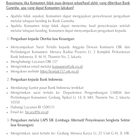
Bagaimana jika Konsumen tidak puas dengan solusi/hasil akhir yang diberikan Bank
Ganesha, apa yang dapat Konsumen lakukan?
Apabila tidak sepakat, Konsumen dapat mengajukan penyelesaian pengaduan
melalui tahapan banding ke Bank Ganesha.
Apabila Konsumen tetap tidak dapat menerima hasil penyelesaian setelah
melalui tahapan banding, Konsumen dapat menyampaikan pengaduan kepada:
Pengaduan kepada Otoritas Jasa Keuangan:
Menyampaikan Surat Tertulis kepada Anggota Dewan Komisaris OJK dan
Perlindungan Konsumen: Menara Radius Prawiro Lt. 2 Komplek Perkantoran
Bank Indonesia, Jl. M. H. Thamrin No. 2, Jakarta
Menghubungi Layanan OJK 157
Mengirimkan email melalui
konsumen@ojk.go.id
Mengakses website
https://kontak157.ojk.go.id
Pengaduan kepada Bank Indonesia:
Mendatangi kantor pusat Bank Indonesia terdekat
Mengirimkan surat tertulis ke Departemen Pengembangan UMKM dan
Perlindungan Konsumen: Gedung Tipikal Lt. 14, Jl. MH. Thamrin No. 2, Jakarta
10350
Hubungi Layanan BI 1500131
Email ke:
bicara@bi.go.id
Pengaduan melalui LAPS SJK (Lembaga Alternatif Penyelesaian Sengketa Sektor
Jasa Keuangan):
Mengirimkan surat tertulis ke: Gedung Menara Karya Lt. 25 Unit G-H, Jl. HR.