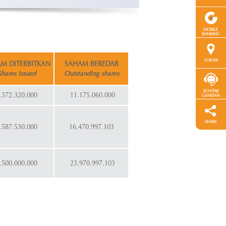
MOBILE
BANKING
LOKASI
M DITERBITKAN
SAHAM BEREDAR
Shares Issued
Outstanding shares
KONTAK
.372.320.000
11.175.060.000
GANESHA
SHARE
.587.530.000
16.470.997.103
.500.000.000
23.970.997.103