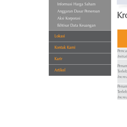
Informasi Harga Saham
Anggaran Dasar Perseroan
Kr
Aksi Korporasi
Ikhtisar Data Keuangan
Lokasi
Kontak Kami
Penca
Initia
Karir
Pena
Artikel
Terle
Incre
Pena
Terle
Incre