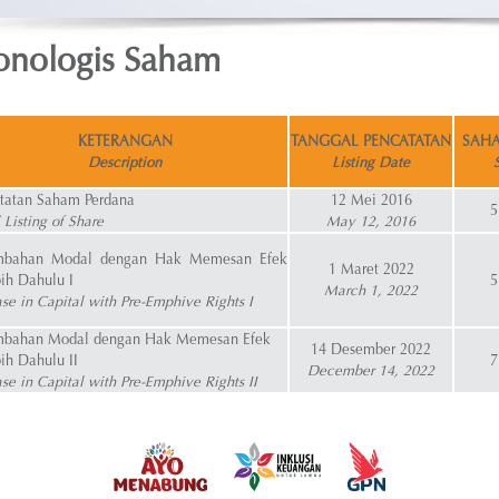
onologis Saham
KETERANGAN
TANGGAL PENCATATAN
SAHA
Description
Listing Date
tatan Saham Perdana
12 Mei 2016
5
l Listing of Share
May 12, 2016
mbahan Modal dengan Hak Memesan Efek
1 Maret 2022
bih Dahulu I
5
March 1, 2022
ase in Capital with Pre-Emphive Rights I
mbahan Modal dengan Hak Memesan Efek
14 Desember 2022
bih Dahulu II
7
December 14, 2022
ase in Capital with Pre-Emphive Rights II