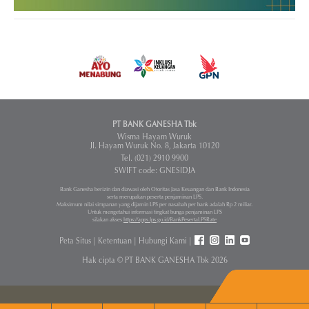
PT BANK GANESHA Tbk
Wisma Hayam Wuruk
Jl. Hayam Wuruk No. 8, Jakarta 10120
Tel. (021) 2910 9900
SWIFT code: GNESIDJA
Bank Ganesha berizin dan diawasi oleh Otoritas Jasa Keuangan dan Bank Indonesia
serta merupakan peserta penjaminan LPS.
Maksimum nilai simpanan yang dijamin LPS per nasabah per bank adalah Rp 2 miliar.
Untuk mengetahui informasi tingkat bunga penjaminan LPS
silakan akses
https://apps.lps.go.id/BankPesertaLPSRate
Peta Situs
|
Ketentuan
|
Hubungi Kami
|
Hak cipta © PT BANK GANESHA Tbk 2026