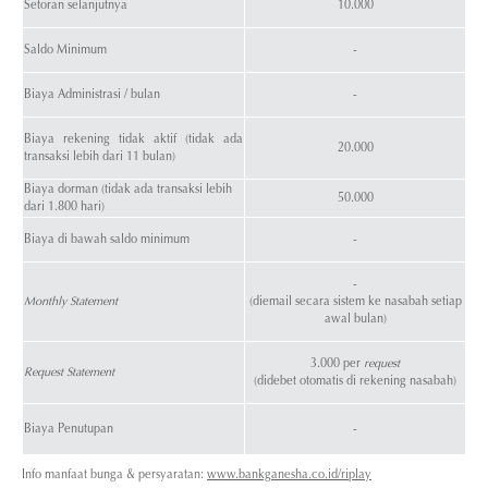
Setoran selanjutnya
10.000
Saldo Minimum
-
Biaya Administrasi / bulan
-
Biaya rekening tidak aktif (tidak ada
20.000
transaksi lebih dari 11 bulan)
Biaya dorman (tidak ada transaksi lebih
50.000
dari 1.800 hari)
Biaya di bawah saldo minimum
-
-
Monthly Statement
(diemail secara sistem ke nasabah setiap
awal bulan)
3.000 per
request
Request Statement
(didebet otomatis di rekening nasabah)
Biaya Penutupan
-
Info manfaat bunga & persyaratan:
www.bankganesha.co.id/riplay