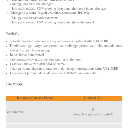
- Menggunakan buku tabungan
- Info saldo melalui CS/Marketing hanya melalui cetak buku tabungan
Tabungan Ganesha Payroll - Monthly Statement (TPGMS)
- Menggunakan
Monthly Statement
- Info saldo melalui CS/Marketing hanya melalui e-Statement
Manfaat :
Tersedia layanan
internet banking
,
mobile banking
dan Kartu ATM DEBIT
Pembayaran gaji karyawan perusahaan sehingga perusahaan lebih mudah untuk
melakukan pembayaran gaji
Bebas biaya administrasi
Monthly statement
gratis melalui email (e-Statement)
Cashback biaya transaksi ATM Bersama
Tidak perlu melakukan setoran awal dan tetap mendapatkan kartu ATM DEBIT
Layanan 24 jam melalui Call Ganesha 1500169 dan G-livechat
Fitur Produk :
Tabungan Ganesha Payroll
Nominal (Rp)
0
Setoran awal
(tetap bisa punya Kartu ATM)