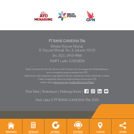
PT BANK GANESHA Tbk
Wisma Hayam Wuruk
Jl. Hayam Wuruk No. 8, Jakarta 10120
Tel. (021) 2910 9900
SWIFT code: GNESIDJA
Bank Ganesha berizin dan diawasi oleh Otoritas Jasa Keuangan dan Bank Indonesia
serta merupakan peserta penjaminan LPS.
Maksimum nilai simpanan yang dijamin LPS per nasabah per bank adalah Rp 2 miliar.
Untuk mengetahui informasi tingkat bunga penjaminan LPS
silakan akses
https://apps.lps.go.id/BankPesertaLPSRate
Peta Situs
|
Ketentuan
|
Hubungi Kami
|
Hak cipta © PT BANK GANESHA Tbk 2026
BERANDA
ESTIMASI
MOBILE
KONTAK
LOKASI
SHARE